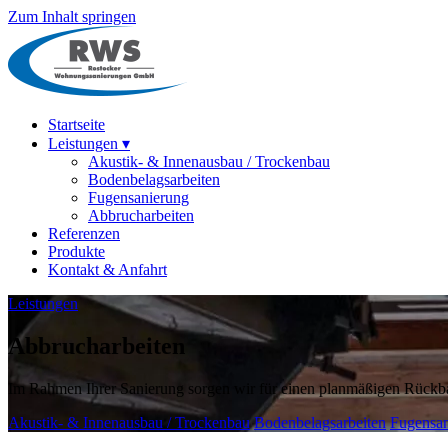
Zum Inhalt springen
Startseite
Leistungen
▾
Akustik- & Innenausbau / Trockenbau
Bodenbelagsarbeiten
Fugensanierung
Abbrucharbeiten
Referenzen
Produkte
Kontakt & Anfahrt
Leistungen
Abbrucharbeiten
Im Rahmen Ihrer Sanierung sorgen wir für einen planmäßigen Rückb
Akustik- & Innenausbau / Trockenbau
Bodenbelagsarbeiten
Fugensan