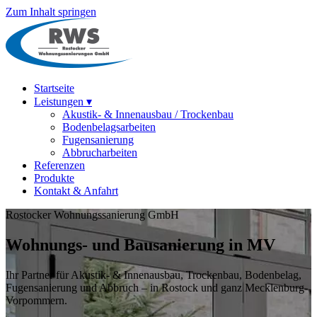
Zum Inhalt springen
Startseite
Leistungen
▾
Akustik- & Innenausbau / Trockenbau
Bodenbelagsarbeiten
Fugensanierung
Abbrucharbeiten
Referenzen
Produkte
Kontakt & Anfahrt
Rostocker Wohnungssanierung GmbH
Wohnungs- und Bausanierung in MV
Ihr Partner für Akustik- & Innenausbau, Trockenbau, Bodenbelag,
Fugensanierung und Abbruch – in Rostock und ganz Mecklenburg-
Vorpommern.