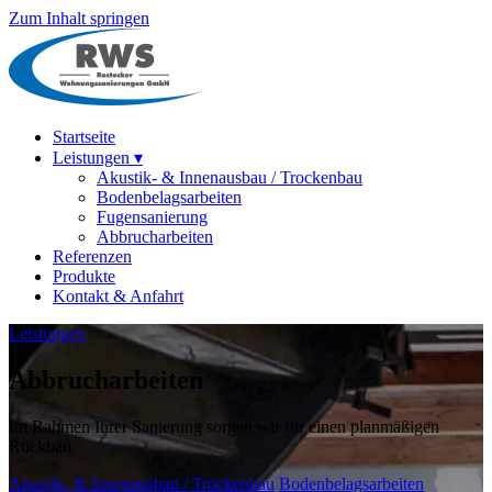
Zum Inhalt springen
Startseite
Leistungen
▾
Akustik- & Innenausbau / Trockenbau
Bodenbelagsarbeiten
Fugensanierung
Abbrucharbeiten
Referenzen
Produkte
Kontakt & Anfahrt
Leistungen
Abbrucharbeiten
Im Rahmen Ihrer Sanierung sorgen wir für einen planmäßigen
Rückbau
Akustik- & Innenausbau / Trockenbau
Bodenbelagsarbeiten